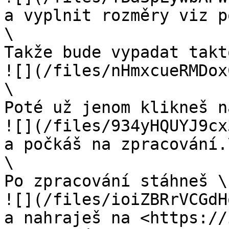
a vyplnit rozměry viz p
\

Takže bude vypadat takto
![](/files/nHmxcueRMDox
\

Poté už jenom klikneš na
![](/files/934yHQUYJ9cx
a počkáš na zpracování.\
\

Po zpracování stáhneš \

![](/files/ioiZBRrVCGdH
a nahraješ na <https://